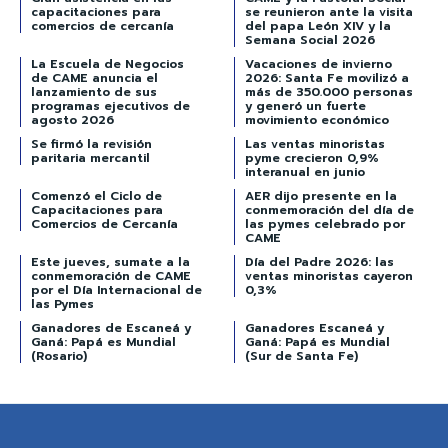
capacitaciones para
se reunieron ante la visita
comercios de cercanía
del papa León XIV y la
Semana Social 2026
La Escuela de Negocios
Vacaciones de invierno
de CAME anuncia el
2026: Santa Fe movilizó a
lanzamiento de sus
más de 350.000 personas
programas ejecutivos de
y generó un fuerte
agosto 2026
movimiento económico
Se firmó la revisión
Las ventas minoristas
paritaria mercantil
pyme crecieron 0,9%
interanual en junio
Comenzó el Ciclo de
AER dijo presente en la
Capacitaciones para
conmemoración del día de
Comercios de Cercanía
las pymes celebrado por
CAME
Este jueves, sumate a la
Día del Padre 2026: las
conmemoración de CAME
ventas minoristas cayeron
por el Día Internacional de
0,3%
las Pymes
Ganadores de Escaneá y
Ganadores Escaneá y
Ganá: Papá es Mundial
Ganá: Papá es Mundial
(Rosario)
(Sur de Santa Fe)