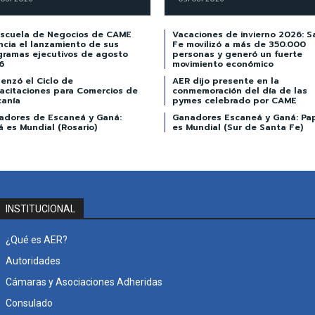
Escuela de Negocios de CAME
Vacaciones de invierno 2026: S
ncia el lanzamiento de sus
Fe movilizó a más de 350.000
gramas ejecutivos de agosto
personas y generó un fuerte
6
movimiento económico
enzó el Ciclo de
AER dijo presente en la
acitaciones para Comercios de
conmemoración del día de las
canía
pymes celebrado por CAME
adores de Escaneá y Ganá:
Ganadores Escaneá y Ganá: Pa
 es Mundial (Rosario)
es Mundial (Sur de Santa Fe)
INSTITUCIONAL
¿Qué es AER?
Autoridades
Cámaras y Asociaciones Adheridas
Consulado