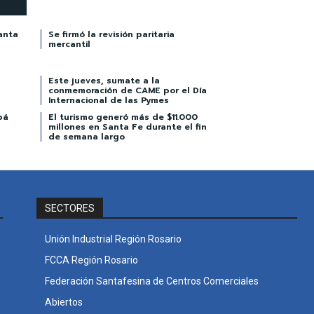
anta
Se firmó la revisión paritaria
mercantil
Este jueves, sumate a la
conmemoración de CAME por el Día
Internacional de las Pymes
pá
El turismo generó más de $11.000
millones en Santa Fe durante el fin
de semana largo
SECTORES
Unión Industrial Región Rosario
FCCA Región Rosario
Federación Santafesina de Centros Comerciales
Abiertos