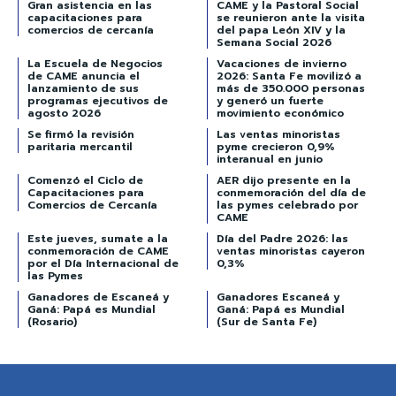
Gran asistencia en las
CAME y la Pastoral Social
capacitaciones para
se reunieron ante la visita
comercios de cercanía
del papa León XIV y la
Semana Social 2026
La Escuela de Negocios
Vacaciones de invierno
de CAME anuncia el
2026: Santa Fe movilizó a
lanzamiento de sus
más de 350.000 personas
programas ejecutivos de
y generó un fuerte
agosto 2026
movimiento económico
Se firmó la revisión
Las ventas minoristas
paritaria mercantil
pyme crecieron 0,9%
interanual en junio
Comenzó el Ciclo de
AER dijo presente en la
Capacitaciones para
conmemoración del día de
Comercios de Cercanía
las pymes celebrado por
CAME
Este jueves, sumate a la
Día del Padre 2026: las
conmemoración de CAME
ventas minoristas cayeron
por el Día Internacional de
0,3%
las Pymes
Ganadores de Escaneá y
Ganadores Escaneá y
Ganá: Papá es Mundial
Ganá: Papá es Mundial
(Rosario)
(Sur de Santa Fe)