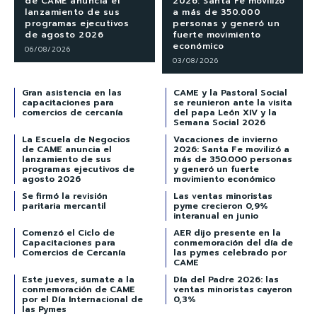
de CAME anuncia el
2026: Santa Fe movilizó
lanzamiento de sus
a más de 350.000
programas ejecutivos
personas y generó un
de agosto 2026
fuerte movimiento
económico
06/08/2026
03/08/2026
Gran asistencia en las
CAME y la Pastoral Social
capacitaciones para
se reunieron ante la visita
comercios de cercanía
del papa León XIV y la
Semana Social 2026
La Escuela de Negocios
Vacaciones de invierno
de CAME anuncia el
2026: Santa Fe movilizó a
lanzamiento de sus
más de 350.000 personas
programas ejecutivos de
y generó un fuerte
agosto 2026
movimiento económico
Se firmó la revisión
Las ventas minoristas
paritaria mercantil
pyme crecieron 0,9%
interanual en junio
Comenzó el Ciclo de
AER dijo presente en la
Capacitaciones para
conmemoración del día de
Comercios de Cercanía
las pymes celebrado por
CAME
Este jueves, sumate a la
Día del Padre 2026: las
conmemoración de CAME
ventas minoristas cayeron
por el Día Internacional de
0,3%
las Pymes