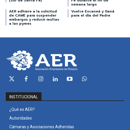
(Sur de Santa Fe)
Fe durante el fin de
semana largo
AER adhiere a la solicitud
Vuelve Escaneá y Ganá
de CAME para suspender
para el día del Padre
embargos y reducir multas
a las pymes
INSTITUCIONAL
¿Qué es AER?
Autoridades
Cámaras y Asociaciones Adheridas