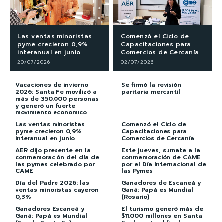
Las ventas minoristas
Comenzó el Ciclo de
pyme crecieron 0,9%
Capacitaciones para
interanual en junio
Comercios de Cercanía
20/07/2026
02/07/2026
Vacaciones de invierno
Se firmó la revisión
2026: Santa Fe movilizó a
paritaria mercantil
más de 350.000 personas
y generó un fuerte
movimiento económico
Las ventas minoristas
Comenzó el Ciclo de
pyme crecieron 0,9%
Capacitaciones para
interanual en junio
Comercios de Cercanía
AER dijo presente en la
Este jueves, sumate a la
conmemoración del día de
conmemoración de CAME
las pymes celebrado por
por el Día Internacional de
CAME
las Pymes
Día del Padre 2026: las
Ganadores de Escaneá y
ventas minoristas cayeron
Ganá: Papá es Mundial
0,3%
(Rosario)
Ganadores Escaneá y
El turismo generó más de
Ganá: Papá es Mundial
$11.000 millones en Santa