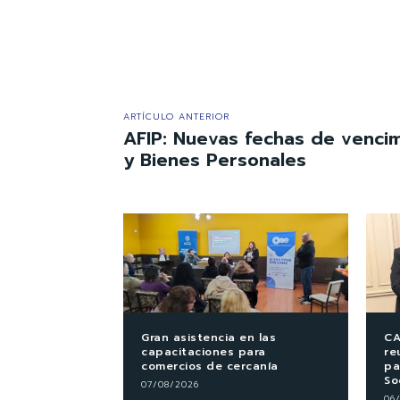
ARTÍCULO ANTERIOR
AFIP: Nuevas fechas de venci
y Bienes Personales
Gran asistencia en las
CA
capacitaciones para
re
comercios de cercanía
pa
So
07/08/2026
06