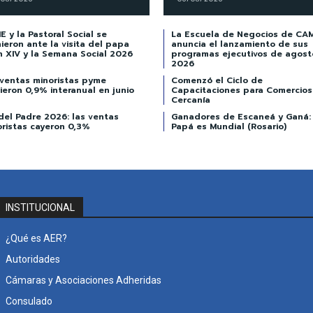
 y la Pastoral Social se
La Escuela de Negocios de CA
ieron ante la visita del papa
anuncia el lanzamiento de sus
n XIV y la Semana Social 2026
programas ejecutivos de agost
2026
 ventas minoristas pyme
Comenzó el Ciclo de
ieron 0,9% interanual en junio
Capacitaciones para Comercios
Cercanía
del Padre 2026: las ventas
Ganadores de Escaneá y Ganá:
oristas cayeron 0,3%
Papá es Mundial (Rosario)
INSTITUCIONAL
¿Qué es AER?
Autoridades
Cámaras y Asociaciones Adheridas
Consulado