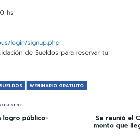
0 hs.
pus/login/signup.php
uidación de Sueldos para reservar tu
 SUELDOS
WEBINARIO GRATUITO
RTISEMENT -
n logro público-
Se reunió el 
monto que lle