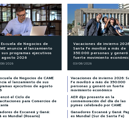
 Escuela de Negocios de
Vacaciones de invierno 2026
ME anuncia el lanzamiento
Santa Fe movilizó a más de
 sus programas ejecutivos
350.000 personas y generó
 agosto 2026
fuerte movimiento económi
/08/2026
03/08/2026
Escuela de Negocios de CAME
Vacaciones de invierno 2026: S
ncia el lanzamiento de sus
Fe movilizó a más de 350.000
gramas ejecutivos de agosto
personas y generó un fuerte
6
movimiento económico
enzó el Ciclo de
AER dijo presente en la
acitaciones para Comercios de
conmemoración del día de las
canía
pymes celebrado por CAME
adores de Escaneá y Ganá:
Ganadores Escaneá y Ganá: Pa
 es Mundial (Rosario)
es Mundial (Sur de Santa Fe)