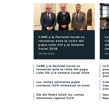
CAME y la Pastoral Social se
La
reunieron ante la visita del
CA
papa León XIV y la Semana
de
Social 2026
de
06/08/2026
06
CAME y la Pastoral Social se
La 
reunieron ante la visita del papa
anu
León XIV y la Semana Social 2026
pro
202
Las ventas minoristas pyme
Com
crecieron 0,9% interanual en junio
Cap
Cer
Día del Padre 2026: las ventas
Gan
minoristas cayeron 0,3%
Papá