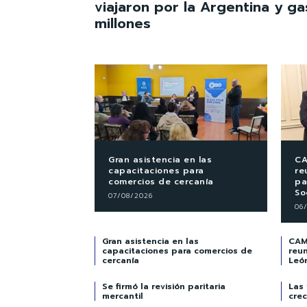
viajaron por la Argentina y ga
millones
Gran asistencia en las
CA
capacitaciones para
re
comercios de cercanía
pa
So
07/08/2026
06
Gran asistencia en las
CAME
capacitaciones para comercios de
reun
cercanía
Leó
Se firmó la revisión paritaria
Las
mercantil
crec