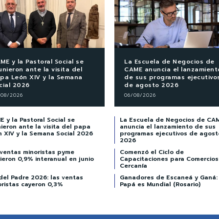
ME y la Pastoral Social se
La Escuela de Negocios de
unieron ante la visita del
CAME anuncia el lanzamient
pa León XIV y la Semana
de sus programas ejecutivo
cial 2026
de agosto 2026
/08/2026
06/08/2026
 y la Pastoral Social se
La Escuela de Negocios de CA
ieron ante la visita del papa
anuncia el lanzamiento de sus
n XIV y la Semana Social 2026
programas ejecutivos de agost
2026
 ventas minoristas pyme
Comenzó el Ciclo de
ieron 0,9% interanual en junio
Capacitaciones para Comercios
Cercanía
del Padre 2026: las ventas
Ganadores de Escaneá y Ganá:
oristas cayeron 0,3%
Papá es Mundial (Rosario)