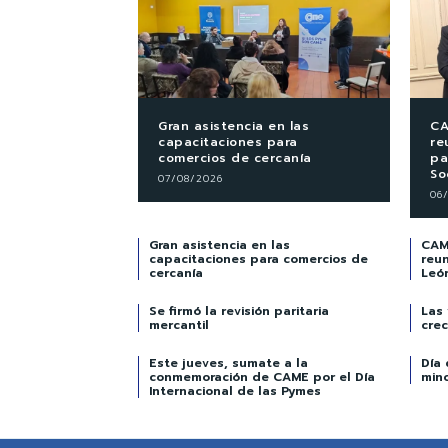
Gran asistencia en las
CA
capacitaciones para
re
comercios de cercanía
pa
So
07/08/2026
06
Gran asistencia en las
CAME
capacitaciones para comercios de
reun
cercanía
Leó
Se firmó la revisión paritaria
Las
mercantil
crec
Este jueves, sumate a la
Día 
conmemoración de CAME por el Día
min
Internacional de las Pymes