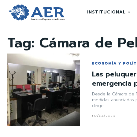
INSTITUCIONAL
Tag:
Cámara de Pel
ECONOMÍA Y POLÍT
Las peluquer
emergencia p
Desde la Cámara de P
medidas anunciadas p
dirige...
07/04/2020