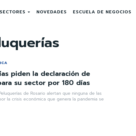
SECTORES
NOVEDADES
ESCUELA DE NEGOCIOS
uquerías
ICA
ías piden la declaración de
ara su sector por 180 días
eluquerías de Rosario alertan que ninguna de las
or la crisis económica que genera la pandemia se