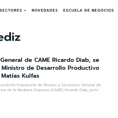
SECTORES
NOVEDADES
ESCUELA DE NEGOCIOS
ediz
o General de CAME Ricardo Diab, se
 Ministro de Desarrollo Productivo
 Matías Kulfas
sociación Empresaria de Rosario y Secretario General de
ina de la Mediana Empresa (CAME) Ricardo Diab, junto