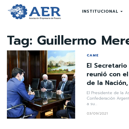
INSTITUCIONAL
Tag:
Guillermo Mer
CAME
El Secretari
reunió con el
de la Nación,
El Presidente de la A
Confederación Argent
a su...
03/09/2021