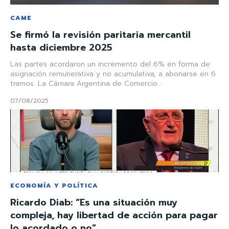
CAME
Se firmó la revisión paritaria mercantil
hasta diciembre 2025
Las partes acordaron un incremento del 6% en forma de
asignación remunerativa y no acumulativa, a abonarse en 6
tramos. La Cámara Argentina de Comercio...
07/08/2025
ECONOMÍA Y POLÍTICA
Ricardo Diab: “Es una situación muy
compleja, hay libertad de acción para pagar
lo acordado o no”