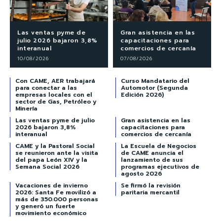
Las ventas pyme de
Gran asistencia en las
julio 2026 bajaron 3,8%
capacitaciones para
interanual
comercios de cercanía
10/08/2026
07/08/2026
Con CAME, AER trabajará
Curso Mandatario del
para conectar a las
Automotor (Segunda
empresas locales con el
Edición 2026)
sector de Gas, Petróleo y
Minería
Las ventas pyme de julio
Gran asistencia en las
2026 bajaron 3,8%
capacitaciones para
interanual
comercios de cercanía
CAME y la Pastoral Social
La Escuela de Negocios
se reunieron ante la visita
de CAME anuncia el
del papa León XIV y la
lanzamiento de sus
Semana Social 2026
programas ejecutivos de
agosto 2026
Vacaciones de invierno
Se firmó la revisión
2026: Santa Fe movilizó a
paritaria mercantil
más de 350.000 personas
y generó un fuerte
movimiento económico