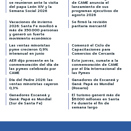
se reunieron ante la visita
de CAME anuncia el
del papa León XIV y la
lanzamiento de sus
Semana Social 2026
programas ejecutivos de
agosto 2026
Vacaciones de invierno
Se firmó la revisión
2026: Santa Fe movilizó a
paritaria mercantil
más de 350.000 personas
y generó un fuerte
movimiento económico
Las ventas minoristas
Comenzó el Ciclo de
pyme crecieron 0,9%
Capacitaciones para
interanual en junio
Comercios de Cercanía
AER dijo presente en la
Este jueves, sumate a la
conmemoración del día de
conmemoración de CAME
las pymes celebrado por
por el Día Internacional de
CAME
las Pymes
Día del Padre 2026: las
Ganadores de Escaneá y
ventas minoristas cayeron
Ganá: Papá es Mundial
0,3%
(Rosario)
Ganadores Escaneá y
El turismo generó más de
Ganá: Papá es Mundial
$11.000 millones en Santa
(Sur de Santa Fe)
Fe durante el fin de
semana largo