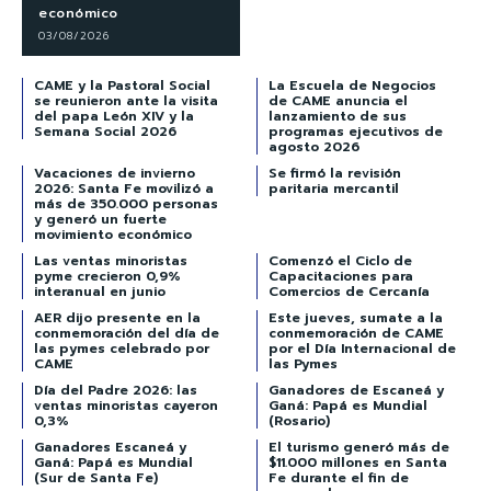
económico
03/08/2026
CAME y la Pastoral Social
La Escuela de Negocios
se reunieron ante la visita
de CAME anuncia el
del papa León XIV y la
lanzamiento de sus
Semana Social 2026
programas ejecutivos de
agosto 2026
Vacaciones de invierno
Se firmó la revisión
2026: Santa Fe movilizó a
paritaria mercantil
más de 350.000 personas
y generó un fuerte
movimiento económico
Las ventas minoristas
Comenzó el Ciclo de
pyme crecieron 0,9%
Capacitaciones para
interanual en junio
Comercios de Cercanía
AER dijo presente en la
Este jueves, sumate a la
conmemoración del día de
conmemoración de CAME
las pymes celebrado por
por el Día Internacional de
CAME
las Pymes
Día del Padre 2026: las
Ganadores de Escaneá y
ventas minoristas cayeron
Ganá: Papá es Mundial
0,3%
(Rosario)
Ganadores Escaneá y
El turismo generó más de
Ganá: Papá es Mundial
$11.000 millones en Santa
(Sur de Santa Fe)
Fe durante el fin de