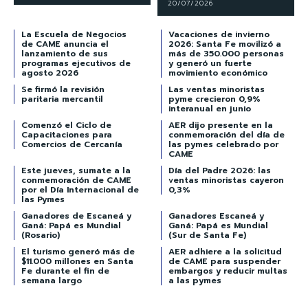
20/07/2026
La Escuela de Negocios
Vacaciones de invierno
de CAME anuncia el
2026: Santa Fe movilizó a
lanzamiento de sus
más de 350.000 personas
programas ejecutivos de
y generó un fuerte
agosto 2026
movimiento económico
Se firmó la revisión
Las ventas minoristas
paritaria mercantil
pyme crecieron 0,9%
interanual en junio
Comenzó el Ciclo de
AER dijo presente en la
Capacitaciones para
conmemoración del día de
Comercios de Cercanía
las pymes celebrado por
CAME
Este jueves, sumate a la
Día del Padre 2026: las
conmemoración de CAME
ventas minoristas cayeron
por el Día Internacional de
0,3%
las Pymes
Ganadores de Escaneá y
Ganadores Escaneá y
Ganá: Papá es Mundial
Ganá: Papá es Mundial
(Rosario)
(Sur de Santa Fe)
El turismo generó más de
AER adhiere a la solicitud
$11.000 millones en Santa
de CAME para suspender
Fe durante el fin de
embargos y reducir multas
semana largo
a las pymes