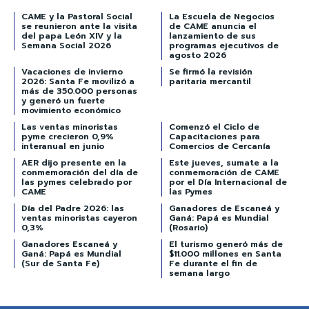
CAME y la Pastoral Social
La Escuela de Negocios
se reunieron ante la visita
de CAME anuncia el
del papa León XIV y la
lanzamiento de sus
Semana Social 2026
programas ejecutivos de
agosto 2026
Vacaciones de invierno
Se firmó la revisión
2026: Santa Fe movilizó a
paritaria mercantil
más de 350.000 personas
y generó un fuerte
movimiento económico
Las ventas minoristas
Comenzó el Ciclo de
pyme crecieron 0,9%
Capacitaciones para
interanual en junio
Comercios de Cercanía
AER dijo presente en la
Este jueves, sumate a la
conmemoración del día de
conmemoración de CAME
las pymes celebrado por
por el Día Internacional de
CAME
las Pymes
Día del Padre 2026: las
Ganadores de Escaneá y
ventas minoristas cayeron
Ganá: Papá es Mundial
0,3%
(Rosario)
Ganadores Escaneá y
El turismo generó más de
Ganá: Papá es Mundial
$11.000 millones en Santa
(Sur de Santa Fe)
Fe durante el fin de
semana largo