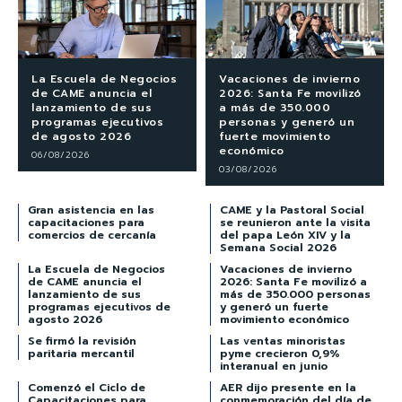
La Escuela de Negocios
Vacaciones de invierno
de CAME anuncia el
2026: Santa Fe movilizó
lanzamiento de sus
a más de 350.000
programas ejecutivos
personas y generó un
de agosto 2026
fuerte movimiento
económico
06/08/2026
03/08/2026
Gran asistencia en las
CAME y la Pastoral Social
capacitaciones para
se reunieron ante la visita
comercios de cercanía
del papa León XIV y la
Semana Social 2026
La Escuela de Negocios
Vacaciones de invierno
de CAME anuncia el
2026: Santa Fe movilizó a
lanzamiento de sus
más de 350.000 personas
programas ejecutivos de
y generó un fuerte
agosto 2026
movimiento económico
Se firmó la revisión
Las ventas minoristas
paritaria mercantil
pyme crecieron 0,9%
interanual en junio
Comenzó el Ciclo de
AER dijo presente en la
Capacitaciones para
conmemoración del día de