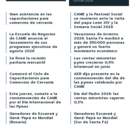
03/08/2026
Gran asistencia en las
CAME y la Pastoral Social
capacitaciones para
se reunieron ante la visita
comercios de cercanía
del papa León XIV y la
Semana Social 2026
La Escuela de Negocios
Vacaciones de invierno
de CAME anuncia el
2026: Santa Fe movilizó a
lanzamiento de sus
más de 350.000 personas
programas ejecutivos de
y generó un fuerte
agosto 2026
movimiento económico
Se firmó la revisión
Las ventas minoristas
paritaria mercantil
pyme crecieron 0,9%
interanual en junio
Comenzó el Ciclo de
AER dijo presente en la
Capacitaciones para
conmemoración del día de
Comercios de Cercanía
las pymes celebrado por
CAME
Este jueves, sumate a la
Día del Padre 2026: las
conmemoración de CAME
ventas minoristas cayeron
por el Día Internacional de
0,3%
las Pymes
Ganadores de Escaneá y
Ganadores Escaneá y
Ganá: Papá es Mundial
Ganá: Papá es Mundial
(Rosario)
(Sur de Santa Fe)