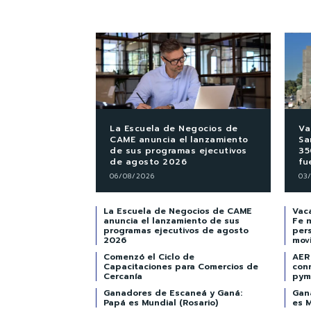
La Escuela de Negocios de
Va
CAME anuncia el lanzamiento
Sa
de sus programas ejecutivos
35
de agosto 2026
fu
06/08/2026
03
La Escuela de Negocios de CAME
Vaca
anuncia el lanzamiento de sus
Fe 
programas ejecutivos de agosto
per
2026
mov
Comenzó el Ciclo de
AER 
Capacitaciones para Comercios de
con
Cercanía
pym
Ganadores de Escaneá y Ganá:
Gan
Papá es Mundial (Rosario)
es M