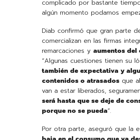
complicado por bastante tiempo 
algún momento podamos empeza
Diab confirmó que gran parte d
comercializan en las firmas inte
remarcaciones y
aumentos del 
“Algunas cuestiones tienen su ló
también de expectativa y alg
contenidos o atrasados
que ah
van a estar liberados, segurame
será hasta que se deje de con
porque no se pueda
“.
Por otra parte, aseguró que la 
baja en el consumo que va des