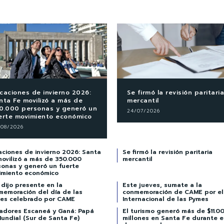
caciones de invierno 2026:
Se firmó la revisión paritaria
nta Fe movilizó a más de
mercantil
0.000 personas y generó un
24/07/2026
erte movimiento económico
/08/2026
ciones de invierno 2026: Santa
Se firmó la revisión paritaria
movilizó a más de 350.000
mercantil
sonas y generó un fuerte
imiento económico
dijo presente en la
Este jueves, sumate a la
memoración del día de las
conmemoración de CAME por el
es celebrado por CAME
Internacional de las Pymes
adores Escaneá y Ganá: Papá
El turismo generó más de $11.0
undial (Sur de Santa Fe)
millones en Santa Fe durante el