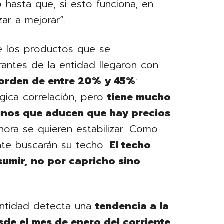
hasta que, si esto funciona, en
r a mejorar”.
e los productos que se
grantes de la entidad llegaron con
orden de entre 20% y 45%
:
gica correlación, pero
tiene mucho
unos que aducen que hay precios
ora se quieren estabilizar. Como
nte buscarán su techo.
El techo
sumir, no por capricho sino
entidad detecta una
tendencia a la
de el mes de enero del corriente