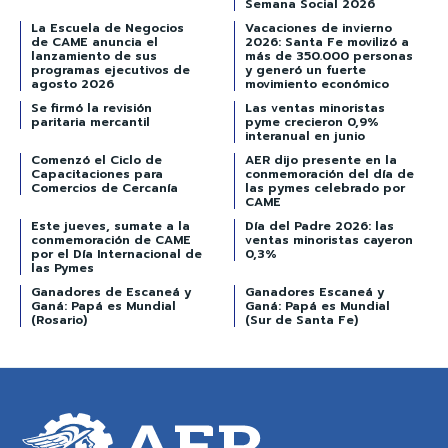
Semana Social 2026
La Escuela de Negocios
Vacaciones de invierno
de CAME anuncia el
2026: Santa Fe movilizó a
lanzamiento de sus
más de 350.000 personas
programas ejecutivos de
y generó un fuerte
agosto 2026
movimiento económico
Se firmó la revisión
Las ventas minoristas
paritaria mercantil
pyme crecieron 0,9%
interanual en junio
Comenzó el Ciclo de
AER dijo presente en la
Capacitaciones para
conmemoración del día de
Comercios de Cercanía
las pymes celebrado por
CAME
Este jueves, sumate a la
Día del Padre 2026: las
conmemoración de CAME
ventas minoristas cayeron
por el Día Internacional de
0,3%
las Pymes
Ganadores de Escaneá y
Ganadores Escaneá y
Ganá: Papá es Mundial
Ganá: Papá es Mundial
(Rosario)
(Sur de Santa Fe)