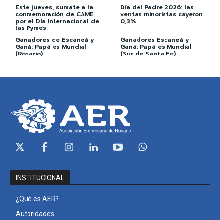
Este jueves, sumate a la
Día del Padre 2026: las
conmemoración de CAME
ventas minoristas cayeron
por el Día Internacional de
0,3%
las Pymes
Ganadores de Escaneá y
Ganadores Escaneá y
Ganá: Papá es Mundial
Ganá: Papá es Mundial
(Rosario)
(Sur de Santa Fe)
INSTITUCIONAL
¿Qué es AER?
Autoridades