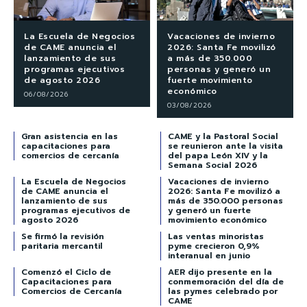
La Escuela de Negocios
Vacaciones de invierno
de CAME anuncia el
2026: Santa Fe movilizó
lanzamiento de sus
a más de 350.000
programas ejecutivos
personas y generó un
de agosto 2026
fuerte movimiento
económico
06/08/2026
03/08/2026
Gran asistencia en las
CAME y la Pastoral Social
capacitaciones para
se reunieron ante la visita
comercios de cercanía
del papa León XIV y la
Semana Social 2026
La Escuela de Negocios
Vacaciones de invierno
de CAME anuncia el
2026: Santa Fe movilizó a
lanzamiento de sus
más de 350.000 personas
programas ejecutivos de
y generó un fuerte
agosto 2026
movimiento económico
Se firmó la revisión
Las ventas minoristas
paritaria mercantil
pyme crecieron 0,9%
interanual en junio
Comenzó el Ciclo de
AER dijo presente en la
Capacitaciones para
conmemoración del día de
Comercios de Cercanía
las pymes celebrado por
CAME