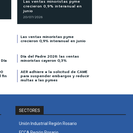
Las ventas minoristas pyme
crecieron 0,9% interanual en
junio
20/07/2026
Las ventas minoristas pyme
crecieron 0,9% interanual en junio
Día del Padre 2026: las ventas
 Día
minoristas cayeron 0,3%
00
AER adhiere a la solicitud de CAME
 fin
para suspender embargos y reducir
multas a las pymes
SECTORES
Unión Industrial Región Rosario
FCCA Región Rosario