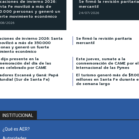
caciones de invierno 2026:
Se firmó la revisión paritaria
nta Fe movilizó a más de
mercantil
0.000 personas y generó un
24/07/2026
erte movimiento económico
/08/2026
ciones de invierno 2026: Santa
Se firmó la revisión paritaria
movilizó a más de 350.000
mercantil
sonas y generó un fuerte
imiento económico
dijo presente en la
Este jueves, sumate a la
memoración del día de las
conmemoración de CAME por el
es celebrado por CAME
Internacional de las Pymes
adores Escaneá y Ganá: Papá
El turismo generó más de $11.0
undial (Sur de Santa Fe)
millones en Santa Fe durante el
de semana largo
INSTITUCIONAL
¿Qué es AER?
Autoridades