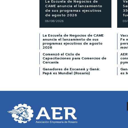
La Escuela de Negocios de
Va
CAME anuncia el lanzamiento
Sa
de sus programas ejecutivos
35
de agosto 2026
fu
06/08/2026
03
La Escuela de Negocios de CAME
Vaca
anuncia el lanzamiento de sus
Fe 
programas ejecutivos de agosto
per
2026
mov
Comenzó el Ciclo de
AER 
Capacitaciones para Comercios de
con
Cercanía
pym
Ganadores de Escaneá y Ganá:
Gan
Papá es Mundial (Rosario)
es M