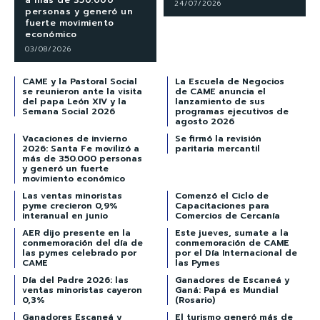
a más de 350.000
24/07/2026
personas y generó un
fuerte movimiento
económico
03/08/2026
CAME y la Pastoral Social
La Escuela de Negocios
se reunieron ante la visita
de CAME anuncia el
del papa León XIV y la
lanzamiento de sus
Semana Social 2026
programas ejecutivos de
agosto 2026
Vacaciones de invierno
Se firmó la revisión
2026: Santa Fe movilizó a
paritaria mercantil
más de 350.000 personas
y generó un fuerte
movimiento económico
Las ventas minoristas
Comenzó el Ciclo de
pyme crecieron 0,9%
Capacitaciones para
interanual en junio
Comercios de Cercanía
AER dijo presente en la
Este jueves, sumate a la
conmemoración del día de
conmemoración de CAME
las pymes celebrado por
por el Día Internacional de
CAME
las Pymes
Día del Padre 2026: las
Ganadores de Escaneá y
ventas minoristas cayeron
Ganá: Papá es Mundial
0,3%
(Rosario)
Ganadores Escaneá y
El turismo generó más de