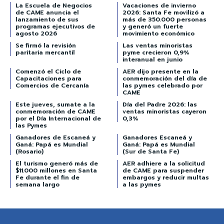
La Escuela de Negocios
Vacaciones de invierno
de CAME anuncia el
2026: Santa Fe movilizó a
lanzamiento de sus
más de 350.000 personas
programas ejecutivos de
y generó un fuerte
agosto 2026
movimiento económico
Se firmó la revisión
Las ventas minoristas
paritaria mercantil
pyme crecieron 0,9%
interanual en junio
Comenzó el Ciclo de
AER dijo presente en la
Capacitaciones para
conmemoración del día de
Comercios de Cercanía
las pymes celebrado por
CAME
Este jueves, sumate a la
Día del Padre 2026: las
conmemoración de CAME
ventas minoristas cayeron
por el Día Internacional de
0,3%
las Pymes
Ganadores de Escaneá y
Ganadores Escaneá y
Ganá: Papá es Mundial
Ganá: Papá es Mundial
(Rosario)
(Sur de Santa Fe)
El turismo generó más de
AER adhiere a la solicitud
$11.000 millones en Santa
de CAME para suspender
Fe durante el fin de
embargos y reducir multas
semana largo
a las pymes