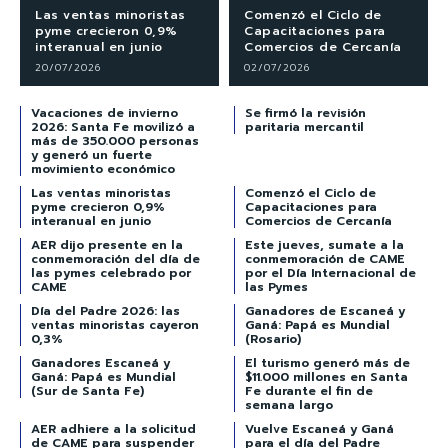
Las ventas minoristas
Comenzó el Ciclo de
pyme crecieron 0,9%
Capacitaciones para
interanual en junio
Comercios de Cercanía
20/07/2026
02/07/2026
Vacaciones de invierno
Se firmó la revisión
2026: Santa Fe movilizó a
paritaria mercantil
más de 350.000 personas
y generó un fuerte
movimiento económico
Las ventas minoristas
Comenzó el Ciclo de
pyme crecieron 0,9%
Capacitaciones para
interanual en junio
Comercios de Cercanía
AER dijo presente en la
Este jueves, sumate a la
conmemoración del día de
conmemoración de CAME
las pymes celebrado por
por el Día Internacional de
CAME
las Pymes
Día del Padre 2026: las
Ganadores de Escaneá y
ventas minoristas cayeron
Ganá: Papá es Mundial
0,3%
(Rosario)
Ganadores Escaneá y
El turismo generó más de
Ganá: Papá es Mundial
$11.000 millones en Santa
(Sur de Santa Fe)
Fe durante el fin de
semana largo
AER adhiere a la solicitud
Vuelve Escaneá y Ganá
de CAME para suspender
para el día del Padre