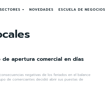
SECTORES
NOVEDADES
ESCUELA DE NEGOCIOS
ocales
 de apertura comercial en días
consecuencias negativas de los feriados en el balance
rupo de comerciantes decidió abrir sus puestas de