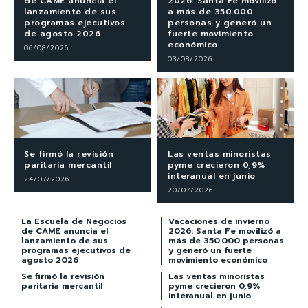
de CAME anuncia el
2026: Santa Fe movilizó
lanzamiento de sus
a más de 350.000
programas ejecutivos
personas y generó un
de agosto 2026
fuerte movimiento
económico
06/08/2026
03/08/2026
Se firmó la revisión
Las ventas minoristas
paritaria mercantil
pyme crecieron 0,9%
interanual en junio
24/07/2026
20/07/2026
La Escuela de Negocios
Vacaciones de invierno
de CAME anuncia el
2026: Santa Fe movilizó a
lanzamiento de sus
más de 350.000 personas
programas ejecutivos de
y generó un fuerte
agosto 2026
movimiento económico
Se firmó la revisión
Las ventas minoristas
paritaria mercantil
pyme crecieron 0,9%
interanual en junio