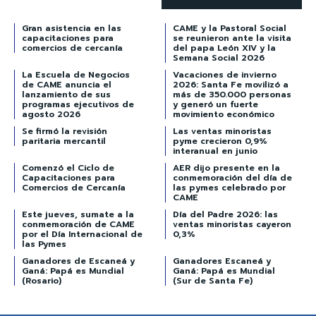
Gran asistencia en las
CAME y la Pastoral Social
capacitaciones para
se reunieron ante la visita
comercios de cercanía
del papa León XIV y la
Semana Social 2026
La Escuela de Negocios
Vacaciones de invierno
de CAME anuncia el
2026: Santa Fe movilizó a
lanzamiento de sus
más de 350.000 personas
programas ejecutivos de
y generó un fuerte
agosto 2026
movimiento económico
Se firmó la revisión
Las ventas minoristas
paritaria mercantil
pyme crecieron 0,9%
interanual en junio
Comenzó el Ciclo de
AER dijo presente en la
Capacitaciones para
conmemoración del día de
Comercios de Cercanía
las pymes celebrado por
CAME
Este jueves, sumate a la
Día del Padre 2026: las
conmemoración de CAME
ventas minoristas cayeron
por el Día Internacional de
0,3%
las Pymes
Ganadores de Escaneá y
Ganadores Escaneá y
Ganá: Papá es Mundial
Ganá: Papá es Mundial
(Rosario)
(Sur de Santa Fe)