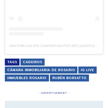
U
NA PUBLICACIÓN COMPARTIDA POR AER (@ASOCEMPRESARIA)
TAGS
CADEIROS
CÁMARA INMOBILIARIA DE ROSARIO
IG LIVE
INMUEBLES ROSARIO
RUBÉN BORSATTO
- ADVERTISEMENT -