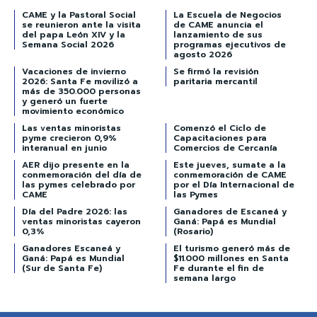
CAME y la Pastoral Social
La Escuela de Negocios
se reunieron ante la visita
de CAME anuncia el
del papa León XIV y la
lanzamiento de sus
Semana Social 2026
programas ejecutivos de
agosto 2026
Vacaciones de invierno
Se firmó la revisión
2026: Santa Fe movilizó a
paritaria mercantil
más de 350.000 personas
y generó un fuerte
movimiento económico
Las ventas minoristas
Comenzó el Ciclo de
pyme crecieron 0,9%
Capacitaciones para
interanual en junio
Comercios de Cercanía
AER dijo presente en la
Este jueves, sumate a la
conmemoración del día de
conmemoración de CAME
las pymes celebrado por
por el Día Internacional de
CAME
las Pymes
Día del Padre 2026: las
Ganadores de Escaneá y
ventas minoristas cayeron
Ganá: Papá es Mundial
0,3%
(Rosario)
Ganadores Escaneá y
El turismo generó más de
Ganá: Papá es Mundial
$11.000 millones en Santa
(Sur de Santa Fe)
Fe durante el fin de
semana largo