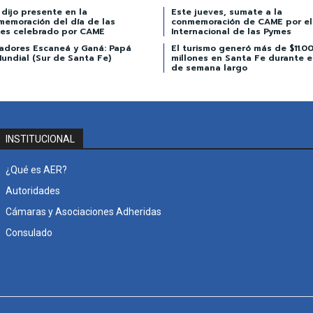
dijo presente en la
Este jueves, sumate a la
memoración del día de las
conmemoración de CAME por el
es celebrado por CAME
Internacional de las Pymes
adores Escaneá y Ganá: Papá
El turismo generó más de $11.0
undial (Sur de Santa Fe)
millones en Santa Fe durante el
de semana largo
INSTITUCIONAL
¿Qué es AER?
Autoridades
Cámaras y Asociaciones Adheridas
Consulado