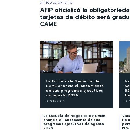
ARTÍCULO ANTERIOR
AFIP oficializó la obligatorie
tarjetas de débito será gradu
CAME
La Escuela de Negocios de
Va
CAME anuncia el lanzamiento
Sa
de sus programas ejecutivos
35
de agosto 2026
fu
06/08/2026
03
La Escuela de Negocios de CAME
Vaca
anuncia el lanzamiento de sus
Fe 
programas ejecutivos de agosto
per
2026
mov