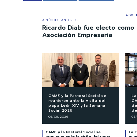
- ADVE
ARTÍCULO ANTERIOR
Ricardo Diab fue electo como n
Asociación Empresaria
CAME y la Pastoral Social se
La
reunieron ante la visita del
CA
papa León XIV y la Semana
de
Social 2026
de
06/08/2026
06
CAME y la Pastoral Social se
La 
reunieron ante la visita del papa
anu