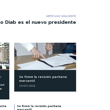
ARTÍCULO SIGUIENTE
do Diab es el nuevo presidente
:
Se firmó la revisión paritaria
mercantil
 un
24/07/2026
co
anta
Se firmó la revisión paritaria
mercantil