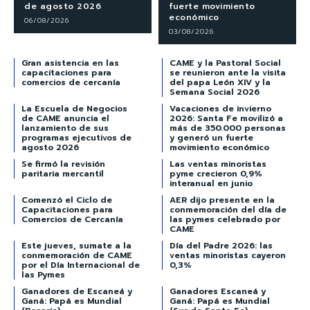
de agosto 2026
fuerte movimiento
económico
06/08/2026
03/08/2026
Gran asistencia en las
CAME y la Pastoral Social
capacitaciones para
se reunieron ante la visita
comercios de cercanía
del papa León XIV y la
Semana Social 2026
La Escuela de Negocios
Vacaciones de invierno
de CAME anuncia el
2026: Santa Fe movilizó a
lanzamiento de sus
más de 350.000 personas
programas ejecutivos de
y generó un fuerte
agosto 2026
movimiento económico
Se firmó la revisión
Las ventas minoristas
paritaria mercantil
pyme crecieron 0,9%
interanual en junio
Comenzó el Ciclo de
AER dijo presente en la
Capacitaciones para
conmemoración del día de
Comercios de Cercanía
las pymes celebrado por
CAME
Este jueves, sumate a la
Día del Padre 2026: las
conmemoración de CAME
ventas minoristas cayeron
por el Día Internacional de
0,3%
las Pymes
Ganadores de Escaneá y
Ganadores Escaneá y
Ganá: Papá es Mundial
Ganá: Papá es Mundial