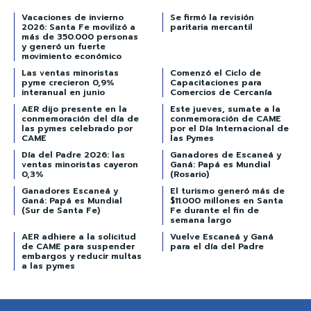
Vacaciones de invierno
Se firmó la revisión
2026: Santa Fe movilizó a
paritaria mercantil
más de 350.000 personas
y generó un fuerte
movimiento económico
Las ventas minoristas
Comenzó el Ciclo de
pyme crecieron 0,9%
Capacitaciones para
interanual en junio
Comercios de Cercanía
AER dijo presente en la
Este jueves, sumate a la
conmemoración del día de
conmemoración de CAME
las pymes celebrado por
por el Día Internacional de
CAME
las Pymes
Día del Padre 2026: las
Ganadores de Escaneá y
ventas minoristas cayeron
Ganá: Papá es Mundial
0,3%
(Rosario)
Ganadores Escaneá y
El turismo generó más de
Ganá: Papá es Mundial
$11.000 millones en Santa
(Sur de Santa Fe)
Fe durante el fin de
semana largo
AER adhiere a la solicitud
Vuelve Escaneá y Ganá
de CAME para suspender
para el día del Padre
embargos y reducir multas
a las pymes