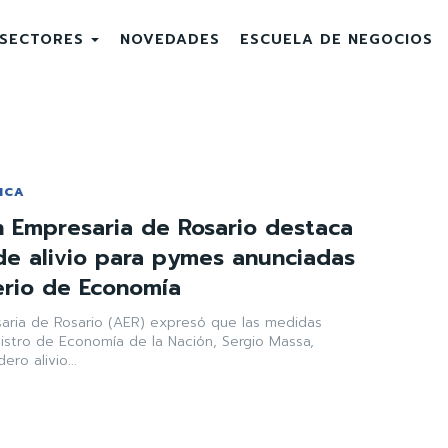
SECTORES
NOVEDADES
ESCUELA DE NEGOCIOS
ICA
n Empresaria de Rosario destaca
de alivio para pymes anunciadas
terio de Economía
aria de Rosario (AER) expresó que las medidas
nistro de Economía de la Nación, Sergio Massa,
ro alivio...