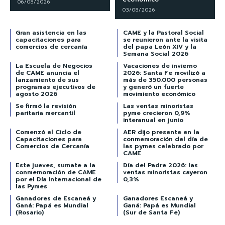
06/08/2026
03/08/2026
Gran asistencia en las
CAME y la Pastoral Social
capacitaciones para
se reunieron ante la visita
comercios de cercanía
del papa León XIV y la
Semana Social 2026
La Escuela de Negocios
Vacaciones de invierno
de CAME anuncia el
2026: Santa Fe movilizó a
lanzamiento de sus
más de 350.000 personas
programas ejecutivos de
y generó un fuerte
agosto 2026
movimiento económico
Se firmó la revisión
Las ventas minoristas
paritaria mercantil
pyme crecieron 0,9%
interanual en junio
Comenzó el Ciclo de
AER dijo presente en la
Capacitaciones para
conmemoración del día de
Comercios de Cercanía
las pymes celebrado por
CAME
Este jueves, sumate a la
Día del Padre 2026: las
conmemoración de CAME
ventas minoristas cayeron
por el Día Internacional de
0,3%
las Pymes
Ganadores de Escaneá y
Ganadores Escaneá y
Ganá: Papá es Mundial
Ganá: Papá es Mundial
(Rosario)
(Sur de Santa Fe)