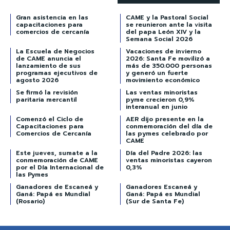
Gran asistencia en las
CAME y la Pastoral Social
capacitaciones para
se reunieron ante la visita
comercios de cercanía
del papa León XIV y la
Semana Social 2026
La Escuela de Negocios
Vacaciones de invierno
de CAME anuncia el
2026: Santa Fe movilizó a
lanzamiento de sus
más de 350.000 personas
programas ejecutivos de
y generó un fuerte
agosto 2026
movimiento económico
Se firmó la revisión
Las ventas minoristas
paritaria mercantil
pyme crecieron 0,9%
interanual en junio
Comenzó el Ciclo de
AER dijo presente en la
Capacitaciones para
conmemoración del día de
Comercios de Cercanía
las pymes celebrado por
CAME
Este jueves, sumate a la
Día del Padre 2026: las
conmemoración de CAME
ventas minoristas cayeron
por el Día Internacional de
0,3%
las Pymes
Ganadores de Escaneá y
Ganadores Escaneá y
Ganá: Papá es Mundial
Ganá: Papá es Mundial
(Rosario)
(Sur de Santa Fe)