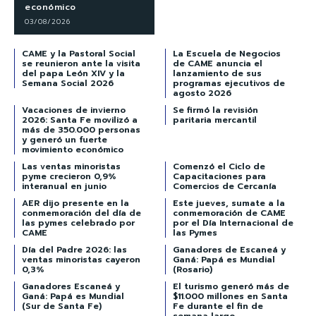
económico
03/08/2026
CAME y la Pastoral Social
La Escuela de Negocios
se reunieron ante la visita
de CAME anuncia el
del papa León XIV y la
lanzamiento de sus
Semana Social 2026
programas ejecutivos de
agosto 2026
Vacaciones de invierno
Se firmó la revisión
2026: Santa Fe movilizó a
paritaria mercantil
más de 350.000 personas
y generó un fuerte
movimiento económico
Las ventas minoristas
Comenzó el Ciclo de
pyme crecieron 0,9%
Capacitaciones para
interanual en junio
Comercios de Cercanía
AER dijo presente en la
Este jueves, sumate a la
conmemoración del día de
conmemoración de CAME
las pymes celebrado por
por el Día Internacional de
CAME
las Pymes
Día del Padre 2026: las
Ganadores de Escaneá y
ventas minoristas cayeron
Ganá: Papá es Mundial
0,3%
(Rosario)
Ganadores Escaneá y
El turismo generó más de
Ganá: Papá es Mundial
$11.000 millones en Santa
(Sur de Santa Fe)
Fe durante el fin de
semana largo