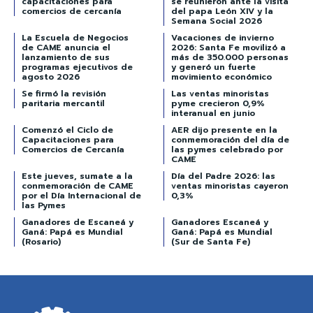
capacitaciones para
se reunieron ante la visita
comercios de cercanía
del papa León XIV y la
Semana Social 2026
La Escuela de Negocios
Vacaciones de invierno
de CAME anuncia el
2026: Santa Fe movilizó a
lanzamiento de sus
más de 350.000 personas
programas ejecutivos de
y generó un fuerte
agosto 2026
movimiento económico
Se firmó la revisión
Las ventas minoristas
paritaria mercantil
pyme crecieron 0,9%
interanual en junio
Comenzó el Ciclo de
AER dijo presente en la
Capacitaciones para
conmemoración del día de
Comercios de Cercanía
las pymes celebrado por
CAME
Este jueves, sumate a la
Día del Padre 2026: las
conmemoración de CAME
ventas minoristas cayeron
por el Día Internacional de
0,3%
las Pymes
Ganadores de Escaneá y
Ganadores Escaneá y
Ganá: Papá es Mundial
Ganá: Papá es Mundial
(Rosario)
(Sur de Santa Fe)