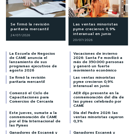
Se firmó la revisión
Las ventas minoristas
paritaria mercantil
pyme crecieron 0,9%
interanual en junio
24/07/2026
20/07/2026
La Escuela de Negocios
Vacaciones de invierno
de CAME anuncia el
2026: Santa Fe movilizó a
lanzamiento de sus
más de 350.000 personas
programas ejecutivos de
y generó un fuerte
agosto 2026
movimiento económico
Se firmó la revisión
Las ventas minoristas
paritaria mercantil
pyme crecieron 0,9%
interanual en junio
Comenzó el Ciclo de
AER dijo presente en la
Capacitaciones para
conmemoración del día de
Comercios de Cercanía
las pymes celebrado por
CAME
Este jueves, sumate a la
Día del Padre 2026: las
conmemoración de CAME
ventas minoristas cayeron
por el Día Internacional de
0,3%
las Pymes
Ganadores de Escaneá y
Ganadores Escaneá y